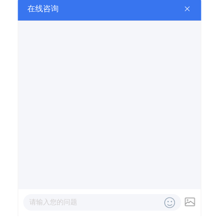
公司建立了售后服务制度，解除了客户的后顾之忧。确
保1小时内商定解决方案，可按实际情况采取如下方案 1.
电话指导操作。2.实物替换回厂检修。3.上门指导操作，
现场维修。
公司生产的微量水分测定仪系列；闪点测定仪系列；运
动粘度测定仪系列；振荡仪系列；自动张力测定仪系
列；石油产品分析仪器系列广泛应用与电力、石油化
工、精细化工、科研院所。
库仑仪器公司将始终坚持，“库仑”的严谨科学理念，“库
仑”的认真求实工作态度，与广大客户共创美好未来。
Top
电话咨询
信息咨询
在线留言
在线地图